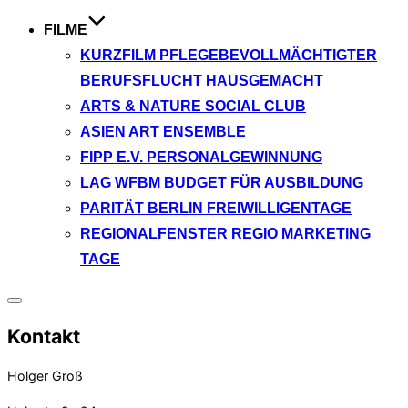
FILME
KURZFILM PFLEGEBEVOLLMÄCHTIGTER
BERUFSFLUCHT HAUSGEMACHT
ARTS & NATURE SOCIAL CLUB
ASIEN ART ENSEMBLE
FIPP E.V. PERSONALGEWINNUNG
LAG WFBM BUDGET FÜR AUSBILDUNG
PARITÄT BERLIN FREIWILLIGENTAGE
REGIONALFENSTER REGIO MARKETING
TAGE
Seitenleiste
&
Kontakt
Navigation
umschalten
Holger Groß